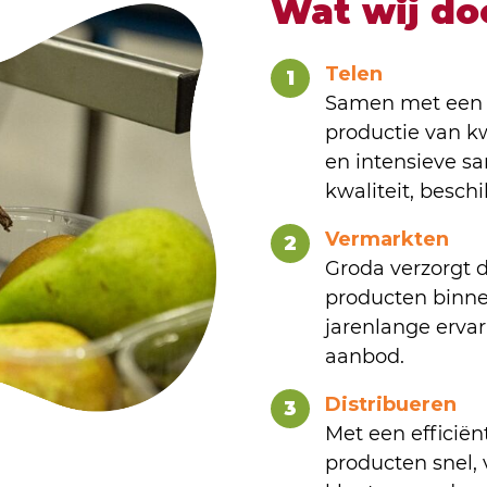
Wat wij do
Telen
1
Samen met een n
productie van kw
en intensieve s
kwaliteit, besch
Vermarkten
2
Groda verzorgt 
producten binne
jarenlange ervar
aanbod.
Distribueren
3
Met een efficiën
producten snel, 