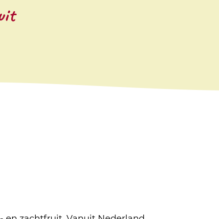
uit
d- en zachtfruit. Vanuit Nederland