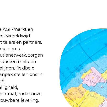
ale AGF-markt en
erk wereldwijd
elers en partners.
rcen en te
butienetwerk, zorgen
producten met een
ijnen, flexibele
anpak stellen ons in
 en
ligheid,
centraal, zodat onze
rouwbare levering.