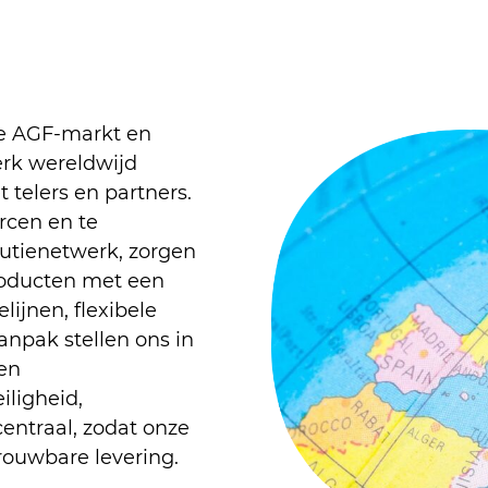
ale AGF-markt en
erk wereldwijd
elers en partners.
rcen en te
butienetwerk, zorgen
producten met een
ijnen, flexibele
anpak stellen ons in
 en
ligheid,
centraal, zodat onze
rouwbare levering.