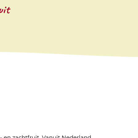
uit
d- en zachtfruit. Vanuit Nederland