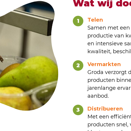
Wat wij do
Telen
1
Samen met een n
productie van kw
en intensieve s
kwaliteit, besch
Vermarkten
2
Groda verzorgt 
producten binne
jarenlange ervar
aanbod.
Distribueren
3
Met een efficiën
producten snel, 